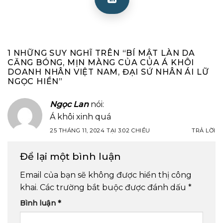
1 NHỮNG SUY NGHĨ TRÊN “
BÍ MẬT LÀN DA
CĂNG BÓNG, MỊN MÀNG CỦA CỦA Á KHÔI
DOANH NHÂN VIỆT NAM, ĐẠI SỨ NHÂN ÁI LỮ
NGỌC HIỀN
”
Ngọc Lan
nói:
Á khôi xinh quá
25 THÁNG 11, 2024 TẠI 3:02 CHIỀU
TRẢ LỜI
Để lại một bình luận
Email của bạn sẽ không được hiển thị công
khai.
Các trường bắt buộc được đánh dấu
*
Bình luận
*