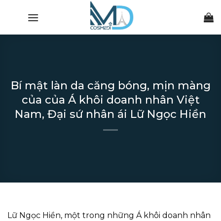
Chuyển
đến
nội
dung
Bí mật làn da căng bóng, mịn màng
của của Á khôi doanh nhân Việt
Nam, Đại sứ nhân ái Lữ Ngọc Hiền
Lữ Ngọc Hiền, một trong những Á khôi doanh nhân