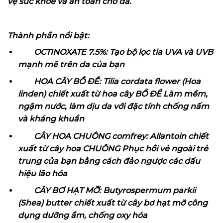
vệ sức khỏe và an toàn cho da.
Thành phần nổi bật:
OCTINOXATE 7.5%: Tạo bộ lọc tia UVA và UVB
mạnh mẽ trên da của bạn
HOA CÂY BỒ ĐỀ: Tilia cordata flower (Hoa
linden) chiết xuất từ hoa cây BỒ ĐỀ Làm mềm,
ngậm nước, làm dịu da với đặc tính chống nấm
và kháng khuẩn
CÂY HOA CHUÔNG comfrey: Allantoin chiết
xuất từ cây hoa CHUÔNG Phục hồi vẻ ngoài trẻ
trung của bạn bằng cách đảo ngược các dấu
hiệu lão hóa
CÂY BƠ HẠT MỠ: Butyrospermum parkii
(Shea) butter chiết xuất từ cây bơ hạt mỡ công
dụng dưỡng ẩm, chống oxy hóa