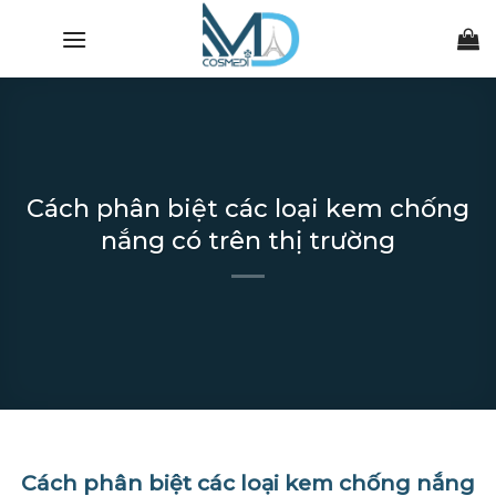
Chuyển
đến
nội
dung
Cách phân biệt các loại kem chống
nắng có trên thị trường
Cách phân biệt các loại kem chống nắng