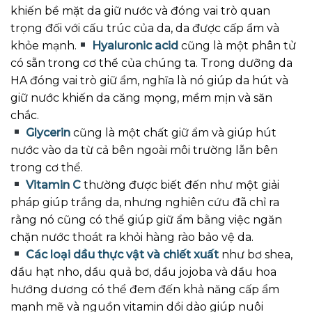
khiến bề mặt da giữ nước và đóng vai trò quan
trọng đối với cấu trúc của da, da được cấp ẩm và
khỏe mạnh.
Hyaluronic acid
cũng là một phân tử
có sẵn trong cơ thể của chúng ta. Trong dưỡng da
HA đóng vai trò giữ ẩm, nghĩa là nó giúp da hút và
giữ nước khiến da căng mọng, mềm mịn và săn
chắc.
Glycerin
cũng là một chất giữ ẩm và giúp hút
nước vào da từ cả bên ngoài môi trường lẫn bên
trong cơ thể.
Vitamin C
thường được biết đến như một giải
pháp giúp trắng da, nhưng nghiên cứu đã chỉ ra
rằng nó cũng có thể giúp giữ ẩm bằng việc ngăn
chặn nước thoát ra khỏi hàng rào bảo vệ da.
Các loại dầu thực vật và chiết xuất
như bơ shea,
dầu hạt nho, dầu quả bơ, dầu jojoba và dầu hoa
hướng dương có thể đem đến khả năng cấp ẩm
mạnh mẽ và nguồn vitamin dồi dào giúp nuôi