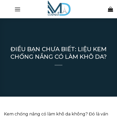
Chuyển
đến
nội
dung
ĐIỀU BẠN CHƯA BIẾT: LIỆU KEM
CHỐNG NẮNG CÓ LÀM KHÔ DA?
Kem chống nắng có làm khô da không? Đó là vấn