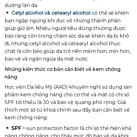
dưỡng làn da
Cetyl alcohol và cetearyl alcohol
có thể sẽ khiến
bạn ngập ngừng khi đọc về những thành phần
giúp giữ ẩm. Nhiều người tiêu dùng thường được
bảo rằng cồn trong chăm sóc da sẽ khiến da bị khô
đi, nhưng cetyl alcohol và cetearyl alcohol thực
chất là cồn béo giúp da trở nên mềm hơn, mịn hơn,
bảo vệ và ngăn ngừa da mất nước.
Những kiến thức cơ bản cần biết về kem chống
nắng
Học viện Da liễu Mỹ (AAD) khuyến nghị sử dụng sản
phẩm kem chống nắng cho cơ thể và mặt có chỉ số
SPF tối thiểu là 30 và bảo vệ quang phổ rộng. Giải
thích một số từ khoá chính sau đây bạn cần biết về
kem chống nắng:
SPF
= sun protection factor là chỉ số thể hiện khả
năng chống nắng, cho thấy mức độ bảo vệ da khỏi